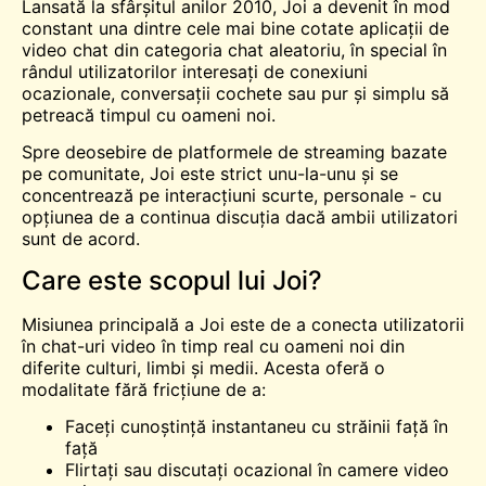
Lansată la sfârșitul anilor 2010, Joi a devenit în mod
constant una dintre cele mai bine cotate aplicații de
video chat din categoria chat aleatoriu, în special în
rândul utilizatorilor interesați de conexiuni
ocazionale, conversații cochete sau pur și simplu să
petreacă timpul cu oameni noi.
Spre deosebire de platformele de streaming bazate
pe comunitate, Joi este strict unu-la-unu și se
concentrează pe interacțiuni scurte, personale - cu
opțiunea de a continua discuția dacă ambii utilizatori
sunt de acord.
Care este scopul lui Joi?
Misiunea principală a Joi este de a conecta utilizatorii
în chat-uri video în timp real cu oameni noi din
diferite culturi, limbi și medii. Acesta oferă o
modalitate fără fricțiune de a:
Faceți cunoștință instantaneu cu străinii față în
față
Flirtați sau discutați ocazional în camere video