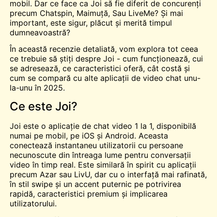
mobil. Dar ce face ca Joi să fie diferit de concurenți
precum Chatspin,
Maimuță
, Sau LiveMe? Și mai
important, este sigur, plăcut și merită timpul
dumneavoastră?
În această recenzie detaliată, vom explora tot ceea
ce trebuie să știți despre Joi - cum funcționează, cui
se adresează, ce caracteristici oferă, cât costă și
cum se compară cu alte aplicații de video chat unu-
la-unu în 2025.
Ce este Joi?
Joi este o aplicație de chat video 1 la 1, disponibilă
numai pe mobil, pe iOS și Android. Aceasta
conectează instantaneu utilizatorii cu persoane
necunoscute din întreaga lume pentru conversații
video în timp real. Este similară în spirit cu aplicații
precum
Azar
sau
LivU
, dar cu o interfață mai rafinată,
în stil swipe și un accent puternic pe potrivirea
rapidă, caracteristici premium și implicarea
utilizatorului.