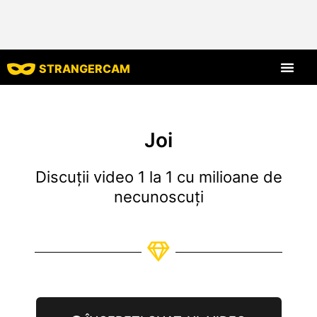
STRANGERCAM
Toate recenziil
Toate caracte
Joi
Discuții video 1 la 1 cu milioane de
necunoscuți