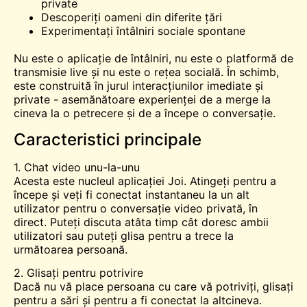
private
Descoperiți oameni din diferite țări
Experimentați întâlniri sociale spontane
Nu este o aplicație de întâlniri, nu este o platformă de
transmisie live și nu este o rețea socială. În schimb,
este construită în jurul interacțiunilor imediate și
private - asemănătoare experienței de a merge la
cineva la o petrecere și de a începe o conversație.
Caracteristici principale
1. Chat video unu-la-unu
Acesta este nucleul aplicației Joi. Atingeți pentru a
începe și veți fi conectat instantaneu la un alt
utilizator pentru o conversație video privată, în
direct. Puteți discuta atâta timp cât doresc ambii
utilizatori sau puteți glisa pentru a trece la
următoarea persoană.
2. Glisați pentru potrivire
Dacă nu vă place persoana cu care vă potriviți, glisați
pentru a sări și pentru a fi conectat la altcineva.