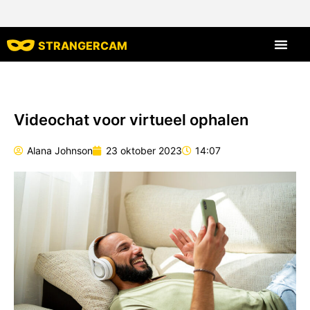
STRANGERCAM
Alle beoord
Videochat voor virtueel ophalen
Alana Johnson
23 oktober 2023
14:07