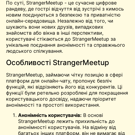
По суті, StrangerMeetup - це сучасне цифрове
рандеву, де гострі відчуття від зустрічі з кимось
новим поєднуються з безпекою та приватністю
онлайн-середовища. Незалежно від того, чи
шукають вони нових друзів, випадкових
знайомств або вікна в інші перспективи,
користувачі стікаються до StrangerMeetup за
унікальне поєднання анонімності та справжнього
людського спілкування.
Особливості StrangerMeetup
StrangerMeetup, займаючи чітку позицію в сфері
платформ для онлайн-чату, пропонує безліч
функцій, які відрізняють його від конкурентів. Ці
функції були ретельно розроблені для покращення
користувацького досвіду, надаючи пріоритет
анонімності та простоті використання.
Анонімність користувачів:
В основі
StrangerMeetup лежить прихильність до
анонімності користувачів. На відміну від
багатьох інших платформ, він не вимагає від