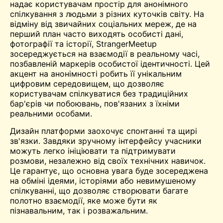
надає користувачам простір для анонімного
спілкування з людьми з різних куточків світу. На
відміну від звичайних соціальних мереж, де на
перший план часто виходять особисті дані,
фотографії та історії, StrangerMeetup
зосереджується на взаємодії в реальному часі,
позбавленій маркерів особистої ідентичності. Цей
акцент на анонімності робить її унікальним
цифровим середовищем, що дозволяє
користувачам спілкуватися без традиційних
бар'єрів чи побоювань, пов'язаних з їхніми
реальними особами.
Дизайн платформи заохочує спонтанні та щирі
зв'язки. Завдяки зручному інтерфейсу учасники
можуть легко ініціювати та підтримувати
розмови, незалежно від своїх технічних навичок.
Це гарантує, що основна увага буде зосереджена
на обміні ідеями, історіями або невимушеному
спілкуванні, що дозволяє створювати багате
полотно взаємодії, яке може бути як
пізнавальним, так і розважальним.