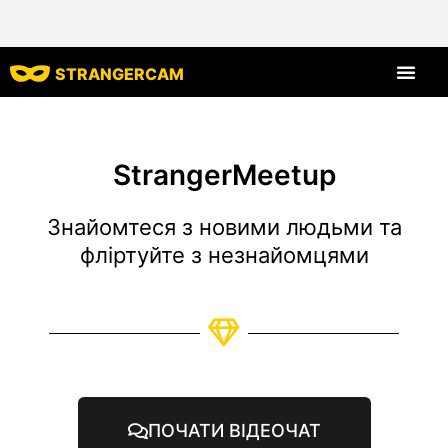
STRANGERCAM
Всі відгуки
Всі функції
StrangerMeetup
Знайомтеся з новими людьми та
фліртуйте з незнайомцями
ПОЧАТИ ВІДЕОЧАТ