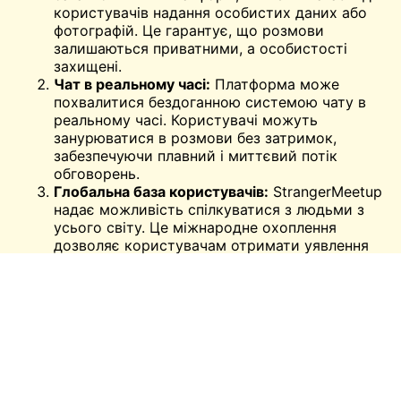
користувачів надання особистих даних або
фотографій. Це гарантує, що розмови
залишаються приватними, а особистості
захищені.
Чат в реальному часі:
Платформа може
похвалитися бездоганною системою чату в
реальному часі. Користувачі можуть
занурюватися в розмови без затримок,
забезпечуючи плавний і миттєвий потік
обговорень.
Глобальна база користувачів:
StrangerMeetup
надає можливість спілкуватися з людьми з
усього світу. Це міжнародне охоплення
дозволяє користувачам отримати уявлення
про різні культури, традиції та перспективи.
Зручний інтерфейс:
Дизайн StrangerMeetup
інтуїтивно зрозумілий, що гарантує, що
навіть ті, хто не є технічно підкованим,
зможуть легко орієнтуватися і
користуватися платформою.
Заходи безпеки:
На платформі реалізовано
кілька функцій безпеки. Користувачі можуть