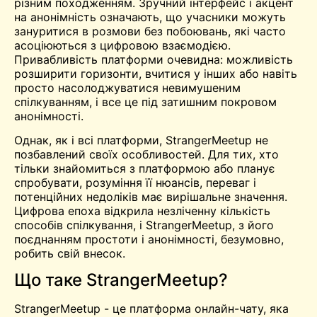
різним походженням. Зручний інтерфейс і акцент
на анонімність означають, що учасники можуть
зануритися в розмови без побоювань, які часто
асоціюються з цифровою взаємодією.
Привабливість платформи очевидна: можливість
розширити горизонти, вчитися у інших або навіть
просто насолоджуватися невимушеним
спілкуванням, і все це під затишним покровом
анонімності.
Однак, як і всі платформи, StrangerMeetup не
позбавлений своїх особливостей. Для тих, хто
тільки знайомиться з платформою або планує
спробувати, розуміння її нюансів, переваг і
потенційних недоліків має вирішальне значення.
Цифрова епоха відкрила незліченну кількість
способів спілкування, і StrangerMeetup, з його
поєднанням простоти і анонімності, безумовно,
робить свій внесок.
Що таке StrangerMeetup?
StrangerMeetup - це платформа онлайн-чату, яка