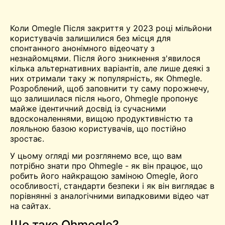
Коли
Omegle
Після закриття у 2023 році мільйони
користувачів залишилися без місця для
спонтанного анонімного відеочату з
незнайомцями. Після його зникнення з'явилося
кілька альтернативних варіантів, але лише деякі з
них отримали таку ж популярність, як Ohmegle.
Розроблений, щоб заповнити ту саму порожнечу,
що залишилася після нього, Ohmegle пропонує
майже ідентичний досвід із сучасними
вдосконаленнями, вищою продуктивністю та
лояльною базою користувачів, що постійно
зростає.
У цьому огляді ми розглянемо все, що вам
потрібно знати про Ohmegle - як він працює, що
робить його найкращою заміною Omegle, його
особливості, стандарти безпеки і як він виглядає в
порівнянні з аналогічними випадковими відео
чат
на сайтах.
Що таке Ohmegle?