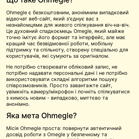
Ohmegle є безкоштовним, анонімним
випадковий
відеочат
веб-сайт, який з'єднує вас з
незнайомцями для живого спілкування віч-на-віч.
Це духовний спадкоємець Omegle, який майже
точно імітує його формат та інтерфейс, але має
кращий час безвідмовної роботи, мобільну
підтримку та спільноту, створену спеціально для
користувачів, які сумують за оригіналом.
Не потрібно створювати обліковий запис, не
потрібно надавати персональні дані і не потрібно
використовувати складні алгоритми пошуку
співрозмовників. Просто завантажте сайт,
увімкніть камеру/мікрофон і почніть спілкуватися
з кимось новим - випадково, миттєво та
анонімно.
Яка мета Ohmegle?
Місія Ohmegle проста: повернути автентичний
досвід роботи з Omegle у безпечному та