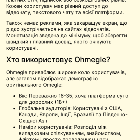
Кожен користувач має рівний доступ до
відеочату, текстового чату та всієї платформи.
Також немає реклами, яка захаращує екран, що
рідко зустрічається на сайтах відеочатів.
Монетизація зведена до мінімуму, щоб зберегти
швидкий і плавний досвід, якого очікують
користувачі.
Хто використовує Ohmegle?
Ohmegle приваблює широке коло користувачів,
але загалом відображає демографію
оригінального Omegle:
Вік: Переважно 18-35, хоча платформа суто
для дорослих (18+)
Глобальна аудиторія: Користувачі з США,
Канади, Європи, Індії, Бразилії та Південно-
Східної Азії
Наміри користувачів: Розподіл між
випадковим спілкуванням, знайомством,
фліртом і просто проведенням часу