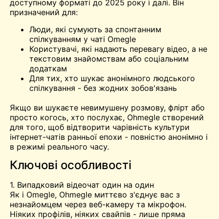
доступному форматі до 2025 року і далі. Він
призначений для:
Люди, які сумують за спонтанним
спілкуванням у чаті Omegle
Користувачі, які надають перевагу відео, а не
текстовим знайомствам або соціальним
додаткам
Для тих, хто шукає анонімного людського
спілкування - без жодних зобов'язань
Якщо ви шукаєте невимушену розмову, флірт або
просто когось, хто послухає, Ohmegle створений
для того, щоб відтворити чарівність культури
інтернет-чатів ранньої епохи - повністю анонімно і
в режимі реального часу.
Ключові особливості
1. Випадковий відеочат один на один
Як і Omegle, Ohmegle миттєво з'єднує вас з
незнайомцем через веб-камеру та мікрофон.
Ніяких профілів, ніяких свайпів - лише пряма