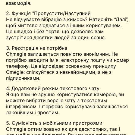
взаємодія.
2. Функція "Пропустити/Наступний
Не відчуваєте вібрацію з кимось? Натисніть “Далі”,
щоб миттєво з'єднатися з іншим користувачем.
Це швидко і без тертя, що дозволяє вам
зустрітися
десятки людей за один сеанс.
3. Реєстрація не потрібна
Ohmegle залишається повністю анонімним. Не
потрібно вводити ім'я, електронну пошту чи номер
телефону. Це відповідає основному принципу
Omegle: спілкуйтеся з незнайомцями, а не з
підписниками.
4. Додатковий режим текстового чату
Якщо вам не зручно користуватися камерою, ви
можете вибрати версію чату з текстовим
інтерфейсом. Інтерфейс користувача залишається
лаконічним і простим.
5. Сумісність з мобільними пристроями
Ohmegle оптимізовано як для десктопних, так і
для мобільних браузерів. Ви можете спілкуватися