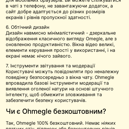
в чаті з телефону, не завантажуючи додаток, а
сайт добре адаптується до різних розмірів
екранів і рівнів пропускної здатності.
6. Обтічний дизайн
Дизайн навмисно мінімалістичний - дзеркальне
відображення класичного вигляду Omegle, але з
оновленою продуктивністю. Вікна відео великі,
елементи керування прості у використанні, і на
екрані немає нічого зайвого.
7. Інструменти звітування та модерації
Користувачі можуть повідомляти про неналежну
поведінку безпосередньо з вікна чату. Ohmegle
впровадила базові інструменти модерації та
виявлення оголеної натури на основі штучного
інтелекту, щоб обмежити зловживання та
забезпечити безпеку користувачів.
Чи є Ohmegle безкоштовним?
Так, Ohmegle 100% безкоштовний. Немає ніяких
платних стін, підписок або безкоштовних рівнів.