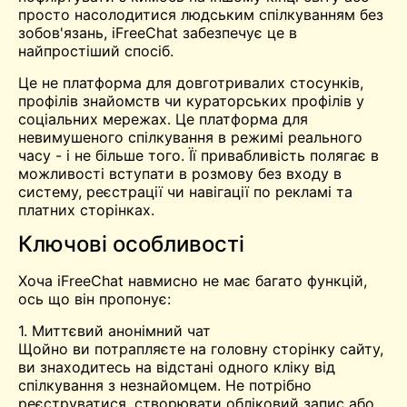
просто насолодитися людським спілкуванням без
зобов'язань, iFreeChat забезпечує це в
найпростіший спосіб.
Це не платформа для довготривалих стосунків,
профілів знайомств чи кураторських профілів у
соціальних мережах. Це платформа для
невимушеного спілкування в режимі реального
часу - і не більше того. Її привабливість полягає в
можливості вступати в розмову без входу в
систему, реєстрації чи навігації по рекламі та
платних сторінках.
Ключові особливості
Хоча iFreeChat навмисно не має багато функцій,
ось що він пропонує:
1. Миттєвий анонімний чат
Щойно ви потрапляєте на головну сторінку сайту,
ви знаходитесь на відстані одного кліку від
спілкування з незнайомцем. Не потрібно
реєструватися, створювати обліковий запис або