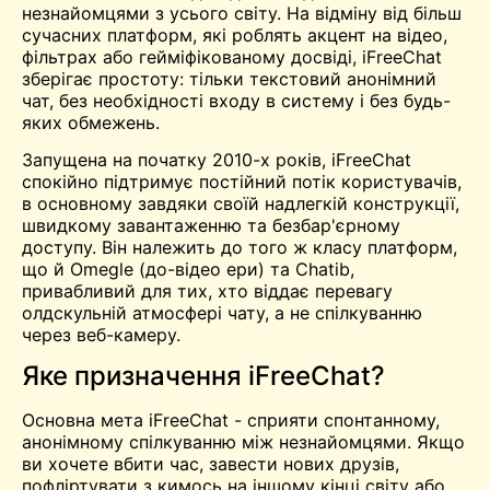
незнайомцями з усього світу. На відміну від більш
сучасних платформ, які роблять акцент на відео,
фільтрах або гейміфікованому досвіді, iFreeChat
зберігає простоту: тільки текстовий анонімний
чат, без необхідності входу в систему і без будь-
яких обмежень.
Запущена на початку 2010-х років, iFreeChat
спокійно підтримує постійний потік користувачів,
в основному завдяки своїй надлегкій конструкції,
швидкому завантаженню та безбар'єрному
доступу. Він належить до того ж класу платформ,
що й
Omegle
(до-відео ери) та
Chatib
,
привабливий для тих, хто віддає перевагу
олдскульній атмосфері чату, а не спілкуванню
через веб-камеру.
Яке призначення iFreeChat?
Основна мета iFreeChat - сприяти спонтанному,
анонімному спілкуванню між незнайомцями. Якщо
ви хочете вбити час, завести нових друзів,
пофліртувати з кимось на іншому кінці світу або