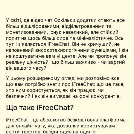
У світі, де відео
чат
Оскільки додатки стають все
більш відшліфованими, відфільтрованими та
монетизованими, існує невеликий, але стійкий
попит на щось більш сире та мінімалістичне. Ось
тут і з'являється iFreeChat. Він не кричущий, не
наповнений високотехнологічними функціями, і він
не коштуватиме вам ні цента. Але чи пропонує він
реальну цінність? І що більш важливо - чи вартий
він вашого часу?
У цьому розширеному огляді ми розповімо все,
що вам потрібно знати про iFreeChat: що це таке,
хто ним користується, як він працює, чи
безпечний і як він виглядає на фоні конкурентів.
Що таке iFreeChat?
iFreeChat - це абсолютно безкоштовна платформа
для онлайн-чату, яка дозволяє користувачам
вести текстові бесіди один на один з