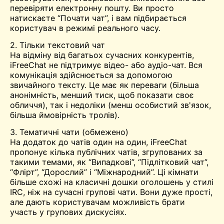
перевіряти електронну пошту. Ви просто
натискаєте “Почати чат”, і вам підбирається
користувач в режимі реального часу.
2. Тільки текстовий чат
На відміну від багатьох сучасних конкурентів,
iFreeChat не підтримує відео- або аудіо-чат. Вся
комунікація здійснюється за допомогою
звичайного тексту. Це має як переваги (більша
анонімність, менший тиск, щоб показати своє
обличчя), так і недоліки (менш особистий зв'язок,
більша ймовірність тролів).
3. Тематичні чати (обмежено)
На додаток до чатів один на один, iFreeChat
пропонує кілька публічних чатів, згрупованих за
такими темами, як “Випадкові”, “Підлітковий чат”,
“Флірт”, “Дорослий” і “Міжнародний”. Ці кімнати
більше схожі на класичні дошки оголошень у стилі
IRC, ніж на сучасні групові чати. Вони дуже прості,
але дають користувачам можливість брати
участь у групових дискусіях.