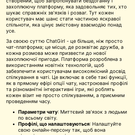
створений, щоб запропонувати бездоганну і
захоплюючу платформу, яка задовольняє тих, хто
шукає справжніх зв'язків і розваг. Тут кожен
користувач має шанс стати частиною яскравої
спільноти, яка цінує змістовну взаємодію понад
усе.
За своєю суттю ChatGirl - це більше, ніж просто
чат-платформа; це місце, де розквітає дружба, а
кожна розмова може призвести до нової
захоплюючої пригоди. Платформа розроблена з
використанням новітніх технологій, щоб
забезпечити користувачам високоякісний досвід
спілкування в чаті. Це включає в себе такі функції,
як
в прямому ефірі
опції чату, настроювані профілі
та різноманітні інтерактивні ігри, які роблять
кожен візит не просто спілкуванням, а приємним
проведенням часу.
Параметри чату
: Миттєвий зв'язок з людьми
по всьому світу.
Профілі, що налаштовуються
: Налаштуйте
свою онлайн-персону так, щоб вона