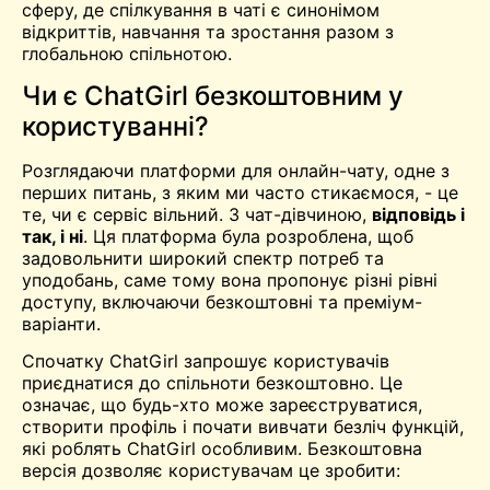
сферу, де спілкування в чаті є синонімом
відкриттів, навчання та зростання разом з
глобальною спільнотою.
Чи є ChatGirl безкоштовним у
користуванні?
Розглядаючи платформи для онлайн-чату, одне з
перших питань, з яким ми часто стикаємося, - це
те, чи є сервіс
вільний
. З чат-дівчиною,
відповідь і
так, і ні
. Ця платформа була розроблена, щоб
задовольнити широкий спектр потреб та
уподобань, саме тому вона пропонує різні рівні
доступу, включаючи безкоштовні та преміум-
варіанти.
Спочатку ChatGirl запрошує користувачів
приєднатися до спільноти безкоштовно. Це
означає, що будь-хто може зареєструватися,
створити профіль і почати вивчати безліч функцій,
які роблять ChatGirl особливим. Безкоштовна
версія дозволяє користувачам це зробити: