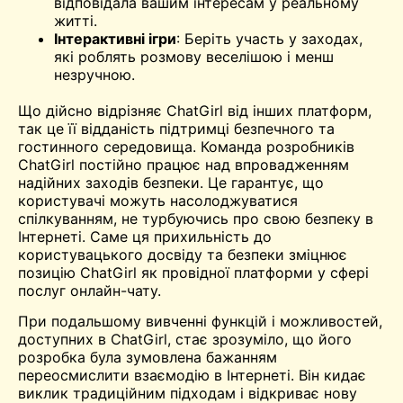
відповідала вашим інтересам у реальному
житті.
Інтерактивні ігри
: Беріть участь у заходах,
які роблять розмову веселішою і менш
незручною.
Що дійсно відрізняє ChatGirl від інших платформ,
так це її відданість підтримці безпечного та
гостинного середовища. Команда розробників
ChatGirl постійно працює над впровадженням
надійних заходів безпеки. Це гарантує, що
користувачі можуть насолоджуватися
спілкуванням, не турбуючись про свою безпеку в
Інтернеті. Саме ця прихильність до
користувацького досвіду та безпеки зміцнює
позицію ChatGirl як провідної платформи у сфері
послуг онлайн-чату.
При подальшому вивченні функцій і можливостей,
доступних в ChatGirl, стає зрозуміло, що його
розробка була зумовлена бажанням
переосмислити взаємодію в Інтернеті. Він кидає
виклик традиційним підходам і відкриває нову