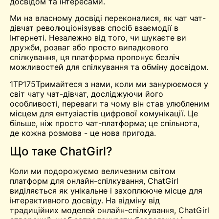
досвідом та інтересами.
Ми на власному досвіді переконалися, як чат чат-
дівчат революціонізував спосіб взаємодії в
Інтернеті. Незалежно від того, чи шукаєте ви
дружби, розваг або просто випадкового
спілкування, ця платформа пропонує безліч
можливостей для спілкування та обміну досвідом.
1TP175Тримайтеся з нами, коли ми занурюємося у
світ чату чат-дівчат, досліджуючи його
особливості, переваги та чому він став улюбленим
місцем для ентузіастів цифрової комунікації. Це
більше, ніж просто чат-платформа; це спільнота,
де кожна розмова - це нова пригода.
Що таке ChatGirl?
Коли ми подорожуємо величезним світом
платформ для онлайн-спілкування, ChatGirl
виділяється як унікальне і захоплююче місце для
інтерактивного досвіду. На відміну від
традиційних моделей онлайн-спілкування, ChatGirl