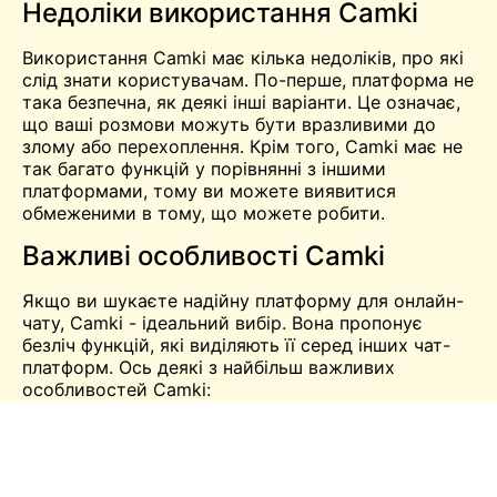
Недоліки використання Camki
Використання Camki має кілька недоліків, про які
слід знати користувачам. По-перше, платформа не
така безпечна, як деякі інші варіанти. Це означає,
що ваші розмови можуть бути вразливими до
злому або перехоплення. Крім того, Camki має не
так багато функцій у порівнянні з іншими
платформами, тому ви можете виявитися
обмеженими в тому, що можете робити.
Важливі особливості Camki
Якщо ви шукаєте надійну платформу для онлайн-
чату, Camki - ідеальний вибір. Вона пропонує
безліч функцій, які виділяють її серед інших чат-
платформ. Ось деякі з найбільш важливих
особливостей Camki:
Camki неймовірно зручний і простий у
використанні. Навіть якщо ви не знайомі з
чат-платформами, ви зможете розібратися,
як користуватися Camki протягом декількох