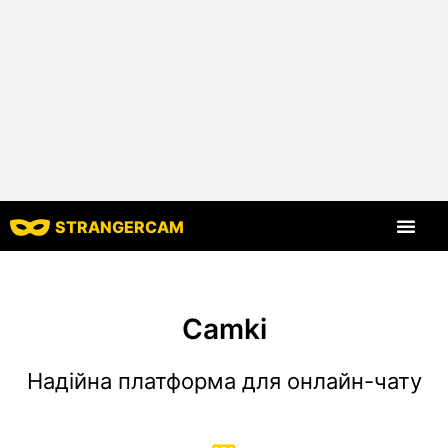
STRANGERCAM
Всі відгуки
Всі функції
Camki
Надійна платформа для онлайн-чату