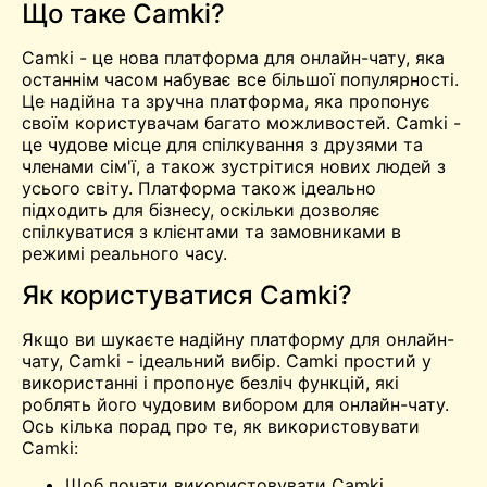
Що таке Camki?
Camki - це нова платформа для онлайн-чату, яка
останнім часом набуває все більшої популярності.
Це надійна та зручна платформа, яка пропонує
своїм користувачам багато можливостей. Camki -
це чудове місце для спілкування з друзями та
членами сім'ї, а також
зустрітися
нових людей з
усього світу. Платформа також ідеально
підходить для бізнесу, оскільки дозволяє
спілкуватися з клієнтами та замовниками в
режимі реального часу.
Як користуватися Camki?
Якщо ви шукаєте надійну платформу для онлайн-
чату, Camki - ідеальний вибір. Camki простий у
використанні і пропонує безліч функцій, які
роблять його чудовим вибором для онлайн-чату.
Ось кілька порад про те, як використовувати
Camki:
Щоб почати використовувати Camki,