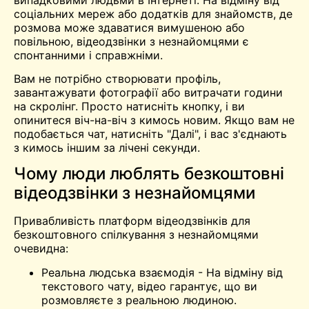
соціальних мереж або додатків для знайомств, де
розмова може здаватися вимушеною або
повільною, відеодзвінки з незнайомцями є
спонтанними і справжніми.
Вам не потрібно створювати профіль,
завантажувати фотографії або витрачати години
на скролінг. Просто натисніть кнопку, і ви
опинитеся віч-на-віч з кимось новим. Якщо вам не
подобається чат, натисніть "Далі", і вас з'єднають
з кимось іншим за лічені секунди.
Чому люди люблять безкоштовні
відеодзвінки з незнайомцями
Привабливість платформ відеодзвінків для
безкоштовного спілкування з незнайомцями
очевидна:
Реальна людська взаємодія - На відміну від
текстового чату, відео гарантує, що ви
розмовляєте з реальною людиною.