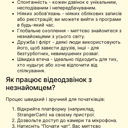
Спонтанність - кожен дзвінок є унікальним,
несподіваним і непередбачуваним.
Ніяких зобов'язань - ніяких облікових записів
або реєстрацій; ви можете вийти з програми
в будь-який час.
Глобальне охоплення - миттєво знайомтеся з
незнайомцями з усього світу.
Дружба і флірт - деякі люди використовують
його, щоб завести друзів, інші - для
безтурботних, невимушених розваг.
Швидка втеча - ідеально підходить для тих,
хто нудьгує або хоче відпочити від
спілкування.
Як працює відеодзвінок з
незнайомцем?
Процес швидкий і зручний для початківців:
Відкрийте платформу (наприклад,
StrangerCam) на своєму пристрої.
Дозвольте доступ до камери та мікрофона.
Натисніть "Почати чат". Вас миттєво