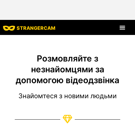
STRANGERCAM
Всі відгуки
Всі функції
Розмовляйте з
незнайомцями за
допомогою відеодзвінка
Знайомтеся з новими людьми