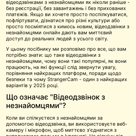
відеодзвінками з незнайомцями як ніколи раніше -
без реєстрації, без завантажень і без прихованих
платежів. Якщо ви хочете просто поспілкуватися,
пофліртувати, дізнатися про різні культури або
просто посміятися з кимось новим, відеодзвінки з
незнайомцями онлайн дають вам миттєвий
доступ до реальних людей з усього світу.
У цьому посібнику ми розповімо про все, що вам
потрібно знати: що таке відеодзвінки з
незнайомцями, чому вони такі популярні, як вони
працюють, на які функції слід звернути увагу,
порівняння найкращих платформ, поради щодо
безпеки та чому StrangerCam - один з найкращих
варіантів у 2025 році.
Що означає "Відеодзвінок з
незнайомцями"?
Коли ви спілкуєтеся з незнайомцями за
допомогою відеодзвінка, ви використовуєте веб-
камеру і мікрофон, щоб миттєво з'єднатися з
випадковими людьми в Інтернеті. На відміну від