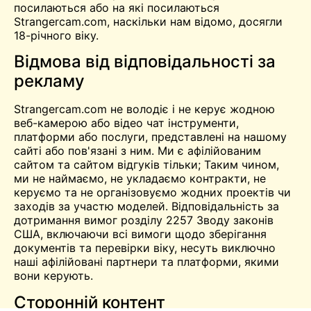
посилаються або на які посилаються
Strangercam
.com, наскільки нам відомо, досягли
18-річного віку.
Відмова від відповідальності за
рекламу
Strangercam.com не володіє і не керує жодною
веб-камерою або
відео
чат
інструменти,
платформи або послуги, представлені на нашому
сайті або пов'язані з ним. Ми є афілійованим
сайтом та сайтом відгуків
тільки
; Таким чином,
ми не наймаємо, не укладаємо контракти, не
керуємо та не організовуємо жодних проектів чи
заходів за участю моделей. Відповідальність за
дотримання вимог розділу 2257 Зводу законів
США, включаючи всі вимоги щодо зберігання
документів та перевірки віку, несуть виключно
наші афілійовані партнери та платформи, якими
вони керують.
Сторонній контент