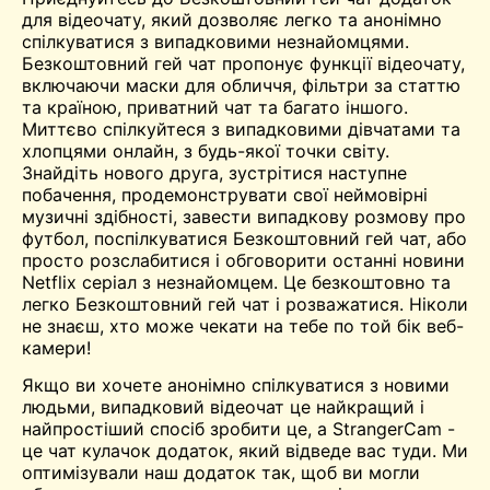
для відеочату, який дозволяє легко та анонімно
спілкуватися з випадковими незнайомцями.
Безкоштовний гей чат пропонує функції відеочату,
включаючи маски для обличчя, фільтри за статтю
та країною, приватний чат та багато іншого.
Миттєво спілкуйтеся з випадковими дівчатами та
хлопцями онлайн, з будь-якої точки світу.
Знайдіть нового друга,
зустрітися
наступне
побачення, продемонструвати свої неймовірні
музичні здібності, завести випадкову розмову про
футбол, поспілкуватися Безкоштовний гей чат, або
просто розслабитися і обговорити останні новини
Netflix
серіал з незнайомцем. Це безкоштовно та
легко Безкоштовний гей чат і розважатися. Ніколи
не знаєш, хто може чекати на тебе по той бік веб-
камери!
Якщо ви хочете анонімно спілкуватися з новими
людьми,
випадковий відеочат
це найкращий і
найпростіший спосіб зробити це, а StrangerCam -
це чат
кулачок
додаток, який відведе вас туди. Ми
оптимізували наш додаток так, щоб ви могли