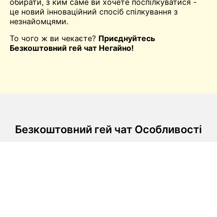
обирати, з ким саме ви хочете поспілкуватися -
це новий інноваційний спосіб спілкування з
незнайомцями.
То чого ж ви чекаєте?
Приєднуйтесь
Безкоштовний гей чат Негайно!
Безкоштовний гей чат Особливості
Легкі чати
Миттєво переходьте до відеочату і
насолоджуйтеся крутими функціями, які зроблять