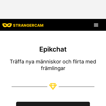
STRANGERCAM
Alla recensi
Alla funktion
Epikchat
Träffa nya människor och flirta med
främlingar