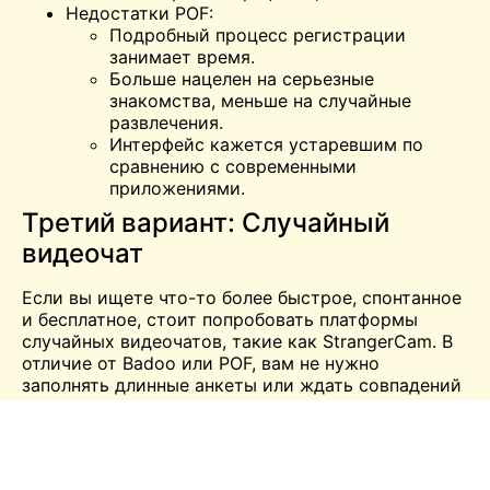
Недостатки POF:
Подробный процесс регистрации
занимает время.
Больше нацелен на серьезные
знакомства, меньше на случайные
развлечения.
Интерфейс кажется устаревшим по
сравнению с современными
приложениями.
Третий вариант: Случайный
видеочат
Если вы ищете что-то более быстрое, спонтанное
и бесплатное, стоит попробовать платформы
случайных видеочатов, такие как StrangerCam. В
отличие от Badoo или POF, вам не нужно
заполнять длинные анкеты или ждать совпадений
- вы нажимаете кнопку и мгновенно оказываетесь
один на один с новым человеком.
Вот почему многие люди, которые ищут
бесплатный чат Badoo или бесплатные знакомства