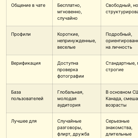
Общение в чате
Бесплатно,
Свободный, н
мгновенно,
структуриров
случайно
Профили
Короткие,
Подробный,
непринужденные,
ориентирован
веселые
на личность
Верификация
Доступна
Стандартные, 
проверка
строгие
фотографии
База
Глобальная,
В основном С
пользователей
молодая
Канада, смеш
аудитория
возрасты
Лучшее для
Случайные
Серьезные
разговоры,
знакомства,
флирт, дружба
длительные