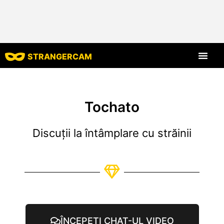
STRANGERCAM
Toate recenziil
Toate caracte
Tochato
Discuții la întâmplare cu străinii
ÎNCEPEȚI CHAT-UL VIDEO