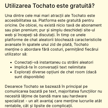
Utilizarea Tochato este gratuită?
Una dintre cele mai mari atracții ale Tochato este
accesibilitatea sa. Platforma este gratuită pentru
oricine. De obicei, nu există nicio taxă de abonament
sau plan premium; pur și simplu deschideți site-ul
web și începeți să discutați. În timp ce unele
platforme de chat aleatorii blochează caracteristicile
avansate în spatele unui zid de plată, Tochato
menține o abordare fără costuri, permițând fiecărui
utilizator să:
Conectați-vă instantaneu cu străini aleatori
Implică-te în conversații text nelimitate
Explorați diverse opțiuni de chat room (dacă
sunt disponibile)
Deoarece Tochato se bazează în principal pe
comunicarea bazată pe text, majoritatea funcțiilor nu
necesită lățime de bandă mare sau hardware
specializat - un alt avantaj care menține lucrurile atât
rentabile, cât și lipsite de complicații.