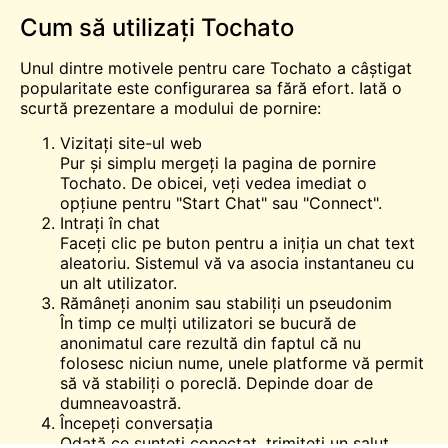
Cum să utilizați Tochato
Unul dintre motivele pentru care Tochato a câștigat
popularitate este configurarea sa fără efort. Iată o
scurtă prezentare a modului de pornire:
Vizitați site-ul web
Pur și simplu mergeți la pagina de pornire
Tochato. De obicei, veți vedea imediat o
opțiune pentru "Start Chat" sau "Connect".
Intrați în chat
Faceți clic pe buton pentru a iniția un chat text
aleatoriu. Sistemul vă va asocia instantaneu cu
un alt utilizator.
Rămâneți anonim sau stabiliți un pseudonim
În timp ce mulți utilizatori se bucură de
anonimatul care rezultă din faptul că nu
folosesc niciun nume, unele platforme vă permit
să vă stabiliți o poreclă. Depinde doar de
dumneavoastră.
Începeți conversația
Odată ce sunteți conectat, trimiteți un salut