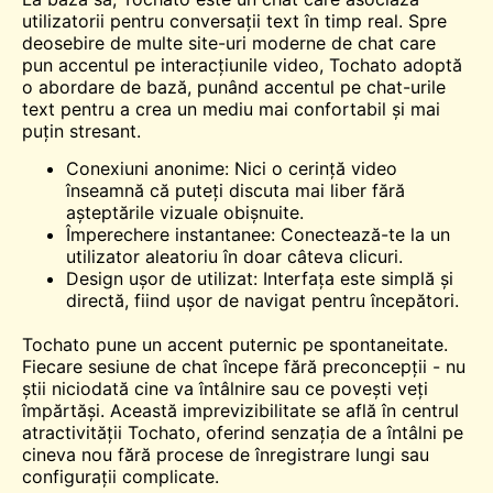
utilizatorii pentru conversații text în timp real. Spre
deosebire de multe site-uri moderne de chat care
pun accentul pe interacțiunile video, Tochato adoptă
o abordare de bază, punând accentul pe chat-urile
text pentru a crea un mediu mai confortabil și mai
puțin stresant.
Conexiuni anonime: Nici o cerință video
înseamnă că puteți discuta mai liber fără
așteptările vizuale obișnuite.
Împerechere instantanee: Conectează-te la un
utilizator aleatoriu în doar câteva clicuri.
Design ușor de utilizat: Interfața este simplă și
directă, fiind ușor de navigat pentru începători.
Tochato pune un accent puternic pe spontaneitate.
Fiecare sesiune de chat începe fără preconcepții - nu
știi niciodată cine va
întâlnire
sau ce povești veți
împărtăși. Această imprevizibilitate se află în centrul
atractivității Tochato, oferind senzația de a întâlni pe
cineva nou fără procese de înregistrare lungi sau
configurații complicate.