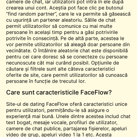
camere de chat, iar utilizatorii pot intra în ele după
crearea unui cont. Aceștia pot face clic pe butonul
“find random partner”, care le va permite să găsească
cu ușurință un partener aleatoriu. Sălile de chat
permit utilizatorilor să comunice cu mai multe
persoane în același timp pentru a găsi potrivirile
potrivite în consecință. Pe de altă parte, acestea le
vor permite utilizatorilor să aleagă doar persoane din
vecinătate. O întâlnire aleatorie
chat
este disponibilă
pentru cei care doresc să se conecteze cu persoane
necunoscute cât mai curând posibil. Opțiunile de
căutare și filtrele sunt alte câteva caracteristici
oferite de site, care permit utilizatorilor să cunoască
persoane în funcție de trecutul lor.
Care sunt caracteristicile FaceFlow?
Site-ul de dating FaceFlow oferă caracteristici unice
pentru utilizatori, permițându-le să asigure o
experiență mai bună. Unele dintre acestea includ chat
text bogat, mesaje vocale, profiluri de utilizator,
camere de chat publice, partajarea fișierelor, apeluri
video de grup, apeluri video 1 la 1 etc. Acesta