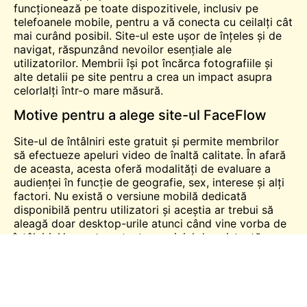
funcționează pe toate dispozitivele, inclusiv pe
telefoanele mobile, pentru a vă conecta cu ceilalți cât
mai curând posibil. Site-ul este ușor de înțeles și de
navigat, răspunzând nevoilor esențiale ale
utilizatorilor. Membrii își pot încărca fotografiile și
alte detalii pe site pentru a crea un impact asupra
celorlalți într-o mare măsură.
Motive pentru a alege site-ul FaceFlow
Site-ul de întâlniri este gratuit și permite membrilor
să efectueze apeluri video de înaltă calitate. În afară
de aceasta, acesta oferă modalități de evaluare a
audienței în funcție de geografie, sex, interese și alți
factori. Nu există o versiune mobilă dedicată
disponibilă pentru utilizatori și aceștia ar trebui să
aleagă doar desktop-urile atunci când vine vorba de
întâlniri.
Unu
pot contacta serviciul de asistență
pentru clienți prin e-mail pentru a afla mai multe
despre detalii. Site-ul oferă diferite tipuri de tehnici
de comunicare pentru ca utilizatorii să poată
comunica eficient cu ceilalți. Nu este nevoie să
descărcați nimic în timpul utilizării site-ului, iar