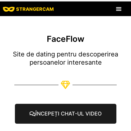
STRANGERCAM
Toate recenziil
Toate caracte
FaceFlow
Site de dating pentru descoperirea
persoanelor interesante
ÎNCEPEȚI CHAT-UL VIDEO