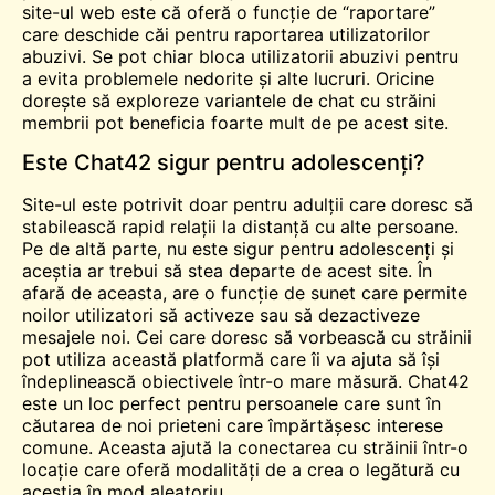
site-ul web este că oferă o funcție de “raportare”
care deschide căi pentru raportarea utilizatorilor
abuzivi. Se pot chiar bloca utilizatorii abuzivi pentru
a evita problemele nedorite și alte lucruri. Oricine
dorește să exploreze variantele de
chat cu străini
membrii pot beneficia foarte mult de pe acest site.
Este Chat42 sigur pentru adolescenți?
Site-ul este potrivit doar pentru adulții care doresc să
stabilească rapid relații la distanță cu alte persoane.
Pe de altă parte, nu este sigur pentru adolescenți și
aceștia ar trebui să stea departe de acest site. În
afară de aceasta, are o funcție de sunet care permite
noilor utilizatori să activeze sau să dezactiveze
mesajele noi. Cei care doresc să vorbească cu străinii
pot utiliza această platformă care îi va ajuta să își
îndeplinească obiectivele într-o mare măsură. Chat42
este un loc perfect pentru persoanele care sunt în
căutarea de noi prieteni care împărtășesc interese
comune. Aceasta ajută la conectarea cu străinii într-o
locație care oferă modalități de a crea o legătură cu
aceștia în mod aleatoriu.