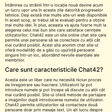
Întâlnirea cu străinii într-o locație nouă devine acum
un lucru ușor
una
în aceste zile datorită progreselor
tehnice. Deși există mai multe site-uri web disponibile
în acest scop, ar trebui să le evaluați pentru a obține
mai multe idei. În plus, aceasta va ajuta foarte mult la
alegerea celui mai bun site care satisface cerințele
utilizatorilor. Chat42 este un site online
chat
site care
permite unei persoane să se conecteze cu alții cât
mai curând posibil. Acest site anonim
chat
site-ul
oferă modalități de a găsi cu ușurință persoane
singure într-un loc, abordând nevoile esențiale ale
membrilor.
Care sunt caracteristicile Chat42?
Acesta este un
liber
care nu necesită niciun proces
de înregistrare sau înscriere. Utilizatorii își pot
introduce numele și pot începe să discute cu alții cât
mai curând posibil. Site-ul oferă metode de partajare
a imaginilor după introducerea numelui de utilizator.
Chat42 permite utilizatorilor să contacteze două
persoane doar prin mesaje text. Un alt lucru despre