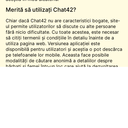
Merită să utilizați Chat42?
Chiar dacă Chat42 nu are caracteristici bogate, site-
ul permite utilizatorilor să discute cu alte persoane
fără nicio dificultate. Cu toate acestea, este necesar
să citiți termenii și condițiile în detaliu înainte de a
utiliza pagina web. Versiunea aplicației este
disponibilă pentru utilizatori și aceștia o pot descărca
pe telefoanele lor mobile. Aceasta face posibile
modalități de căutare anonimă a detaliilor despre
bărbați și femei într-un loc care ajută la dezvoltarea
relațiilor cu aceștia. În același timp, ar trebui să citiți
recenzii online care oferă modalități de a lua decizia
corectă.