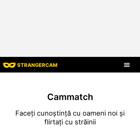
STRANGERCAM
Toate recenziil
Toate caracte
Cammatch
Faceți cunoștință cu oameni noi și
flirtați cu străinii