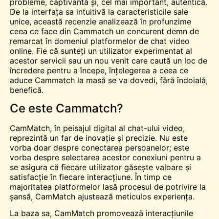
probleme, captivantă și, cel mai important, autentică.
De la interfața sa intuitivă la caracteristicile sale
unice, această recenzie analizează în profunzime
ceea ce face din Cammatch un concurent demn de
remarcat în domeniul platformelor de chat video
online. Fie că sunteți un utilizator experimentat al
acestor servicii sau un nou venit care caută un loc de
încredere pentru a începe, înțelegerea a ceea ce
aduce Cammatch la masă se va dovedi, fără îndoială,
benefică.
Ce este Cammatch?
CamMatch, în peisajul digital al chat-ului video,
reprezintă un far de inovație și precizie. Nu este
vorba doar despre conectarea persoanelor; este
vorba despre selectarea acestor conexiuni pentru a
se asigura că fiecare utilizator găsește valoare și
satisfacție în fiecare interacțiune. În timp ce
majoritatea platformelor lasă procesul de potrivire la
șansă
, CamMatch ajustează meticulos experiența.
La baza sa, CamMatch promovează interacțiunile