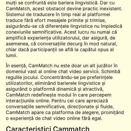
mulți se confruntă este bariera lingvistică. Dar cu
CamMatch, acest obstacol devine practic inexistent.
Sistemul de traducere în timp real al platformei
traduce fără efort mesajele primite și trimise,
asigurându-se că diferențele lingvistice nu împiedică
conexiunile semnificative. Acest lucru nu numai că
amplifică experiența utilizatorului, dar asigură, de
asemenea, că conversațiile decurg în mod natural,
chiar dacă participanții se află la capătul opus al
lumii.
În esență, CamMatch nu este doar un alt jucător în
domeniul vast al online
chat video
servicii. Schimbă
regulile jocului. Concentrându-se pe preferințele
utilizatorilor, eliminând barierele lingvistice și
asigurând o platformă dinamică și atractivă,
CamMatch redefinește modul în care percepem
interacțiunile online. Pentru cei care apreciază
conversațiile semnificative, direcționate și fluide,
CamMatch apare ca platforma de alegere, promițând
o experiență de chat video online fără egal.
Caracteristici Cammatch