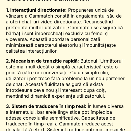
1. Interacțiuni direcționate:
Propunerea unică de
vânzare a Cammatch constă în angajamentul său de
a oferi chat-uri video direcționate. Recunoscând
preferința multor utilizatori, Cammatch se asigură că
bărbații sunt împerecheați exclusiv cu femei și
viceversa. Această abordare personalizată
minimizează caracterul aleatoriu și îmbunătățește
calitatea interacțiunilor.
2. Mecanism de tranziție rapidă:
Butonul “Următorul”
este mai mult decât o simplă caracteristică; este o
poartă către noi conversații. Cu un simplu clic,
utilizatorii pot trece fără probleme la un nou partener
de chat. Această fluiditate asigură că există
întotdeauna ceva nou și interesant după colț,
menținând dinamică experiența utilizatorului.
3. Sistem de traducere în timp real:
În lumea diversă
a internetului, barierele lingvistice pot împiedica
adesea conexiunile semnificative. Capacitatea de
traducere în timp real a Cammatch reduce acest
decalaj fără efort. Sistemul traduce automat mesajele