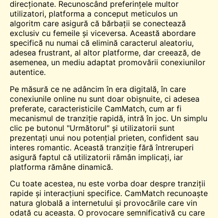
direcționate. Recunoscând preferințele multor
utilizatori, platforma a conceput meticulos un
algoritm care asigură că bărbații se conectează
exclusiv cu femeile și viceversa. Această abordare
specifică nu numai că elimină caracterul aleatoriu,
adesea frustrant, al altor platforme, dar creează, de
asemenea, un mediu adaptat promovării conexiunilor
autentice.
Pe măsură ce ne adâncim în era digitală, în care
conexiunile online nu sunt doar obișnuite, ci adesea
preferate, caracteristicile CamMatch, cum ar fi
mecanismul de tranziție rapidă, intră în joc. Un simplu
clic pe butonul "Următorul" și utilizatorii sunt
prezentați unui nou potențial prieten, confident sau
interes romantic. Această tranziție fără întreruperi
asigură faptul că utilizatorii rămân implicați, iar
platforma rămâne dinamică.
Cu toate acestea, nu este vorba doar despre tranziții
rapide și interacțiuni specifice. CamMatch recunoaște
natura globală a internetului și provocările care vin
odată cu aceasta. O provocare semnificativă cu care