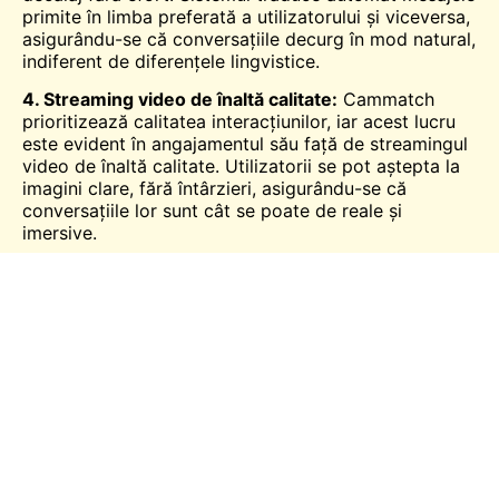
primite în limba preferată a utilizatorului și viceversa,
asigurându-se că conversațiile decurg în mod natural,
indiferent de diferențele lingvistice.
4. Streaming video de înaltă calitate:
Cammatch
prioritizează calitatea interacțiunilor, iar acest lucru
este evident în angajamentul său față de streamingul
video de înaltă calitate. Utilizatorii se pot aștepta la
imagini clare, fără întârzieri, asigurându-se că
conversațiile lor sunt cât se poate de reale și
imersive.
5. Interfață ușor de utilizat:
Platforma se mândrește
cu un design intuitiv, asigurându-se că atât utilizatorii
pasionați de tehnologie, cât și începătorii pot naviga
și utiliza caracteristicile sale cu ușurință. De la
înregistrare la începerea unei conversații, fiecare pas
este simplificat pentru confortul utilizatorului.
6. Măsuri de siguranță și securitate:
Cammatch este
dedicat furnizării unui mediu sigur pentru utilizatorii
săi. Cu caracteristici care permit raportarea
activităților nepotrivite și o politică strictă împotriva