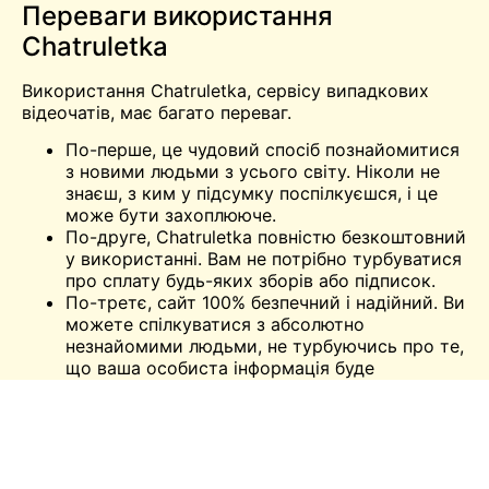
Переваги використання
Chatruletka
Використання Chatruletka, сервісу випадкових
відеочатів, має багато переваг.
По-перше, це чудовий спосіб познайомитися
з новими людьми з усього світу. Ніколи не
знаєш, з ким у підсумку поспілкуєшся, і це
може бути захоплююче.
По-друге, Chatruletka повністю безкоштовний
у використанні. Вам не потрібно турбуватися
про сплату будь-яких зборів або підписок.
По-третє, сайт 100% безпечний і надійний. Ви
можете спілкуватися з абсолютно
незнайомими людьми, не турбуючись про те,
що ваша особиста інформація буде
скомпрометована.
По-четверте, Chatruletka доступний багатьма
мовами. Це робить його доступним для
людей з усього світу.
Нарешті, Chatruletka пропонує чудовий спосіб