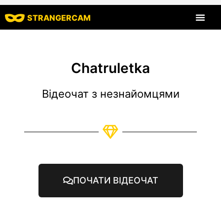
STRANGERCAM
Всі відгуки
Всі функції
Chatruletka
Відеочат з незнайомцями
ПОЧАТИ ВІДЕОЧАТ