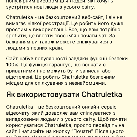
популярним вибором для людей, які хочуть
зустрітися
нові люди з усього світу.
Chatruletka - це безкоштовний веб-сайт, і він не
вимагає ніякої реєстрації. Це робить його дуже
простим у використанні. Все, що вам потрібно
зробити, це ввести своє ім'я і почати чат. За
бажанням ви також можете спілкуватися з
людьми з певних країн.
Сайт набув популярності завдяки функції безпеки
100%. Ця функція гарантує, що всі чати є
приватними і не можуть бути записані або
відстежені. Це робить Chatruletka безпечним
місцем для спілкування з незнайомцями.
Як використовувати Chatruletka
Chatruletka - це безкоштовний онлайн-сервіс
відеочату, який дозволяє вам спілкуватися з
випадковими людьми з усього світу. Щоб почати
користуватися Chatruletka, просто перейдіть на
сайт і натисніть на кнопку “Почати”. Після цього