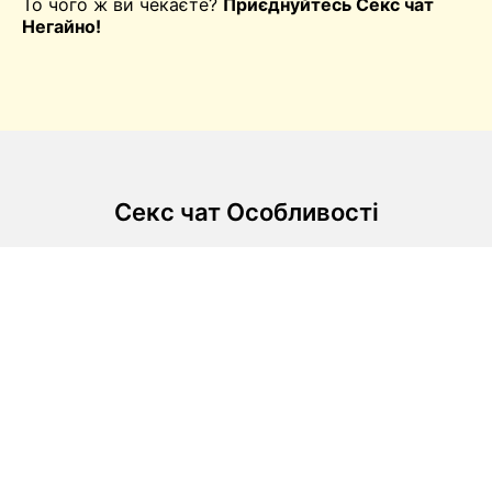
То чого ж ви чекаєте?
Приєднуйтесь Секс чат
Негайно!
Секс чат Особливості
Легкі чати
Миттєво переходьте до відеочату і
насолоджуйтеся крутими функціями, які зроблять
ваше спілкування справжнім вибухом!
Перемикання з одного чату на інший відбувається
без жодних проблем. Отже, спілкуйтеся і
перемикайтеся, коли будете готові, без зайвої