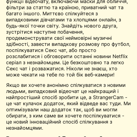
функції відеочату, включаючи маски для обличчя,
фільтри за статтю та країною, приватний чат та
багато іншого. Миттєво спілкуйтеся з
випадковими дівчатами та хлопцями онлайн, з
будь-якої точки світу. Знайдіть нового друга,
зустрітися
наступне побачення,
продемонструвати свої неймовірні музичні
здібності, завести випадкову розмову про футбол,
поспілкуватися Секс чат, або просто
розслабитися і обговорити останні новини
Netflix
серіал з незнайомцем. Це безкоштовно та легко
Секс чат і розважатися. Ніколи не знаєш, хто
може чекати на тебе по той бік веб-камери!
Якщо ви хочете анонімно спілкуватися з новими
людьми,
випадковий відеочат
це найкращий і
найпростіший спосіб зробити це, а StrangerCam -
це чат
кулачок
додаток, який відведе вас туди. Ми
оптимізували наш додаток так, щоб ви могли
обирати, з ким саме ви хочете поспілкуватися -
це новий інноваційний спосіб спілкування з
незнайомцями.