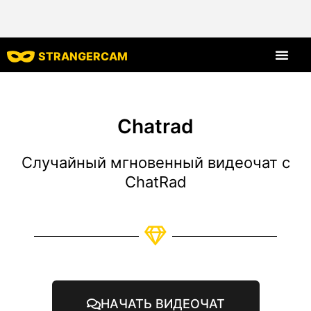
STRANGERCAM
Все харак
Chatrad
Случайный мгновенный видеочат с
ChatRad
НАЧАТЬ ВИДЕОЧАТ