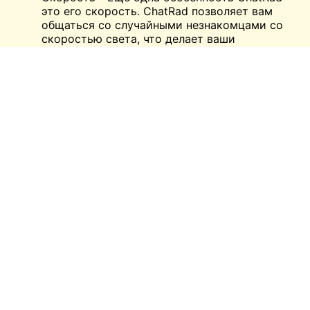
это его скорость. ChatRad позволяет вам
общаться со случайными незнакомцами со
скоростью света, что делает ваши
разговоры без каких-либо сбоев и хлопот.
Команда ChatRad прилагает все усилия, чтобы
обеспечить вашу безопасность во всем мире. Она
никогда не допускает утечки информации
третьим лицам или любым другим
пользователям. Поэтому вы никогда не должны
передавать личные данные незнакомцам. Лучше
оставаться в безопасности, чем оказаться на
другой стороне лодки.
Следуйте советам по безопасности, чтобы ваши
данные не стали известны неизвестным лицам,
лицам или агентствам.