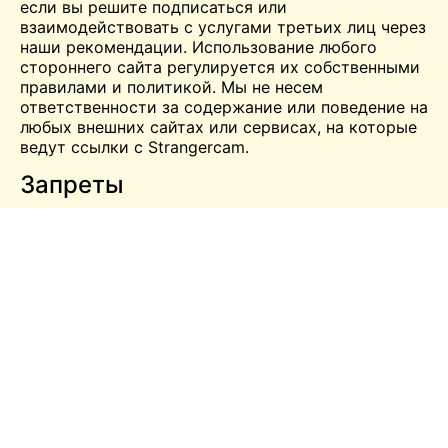
если вы решите подписаться или
взаимодействовать с услугами третьих лиц через
наши рекомендации. Использование любого
стороннего сайта регулируется их собственными
правилами и политикой. Мы не несем
ответственности за содержание или поведение на
любых внешних сайтах или сервисах, на которые
ведут ссылки с Strangercam.
Запреты
Использование Strangercam в возрасте до 18
лет.
Распространение вульгарных, сексуальных
или депрессивных комментариев.
Унижение другого человека на основании его
религии, расы, пола, сексуальной
ориентации или возраста.
Притеснять или проявлять неуважение к
другим пользователям.
Запрещено показывать обнаженную грудь
без лица на экране.
Общайтесь по видеосвязи полностью