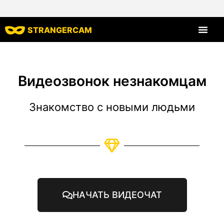
STRANGERCAM
Все харак
Видеозвонок незнакомцам
Знакомство с новыми людьми
НАЧАТЬ ВИДЕОЧАТ