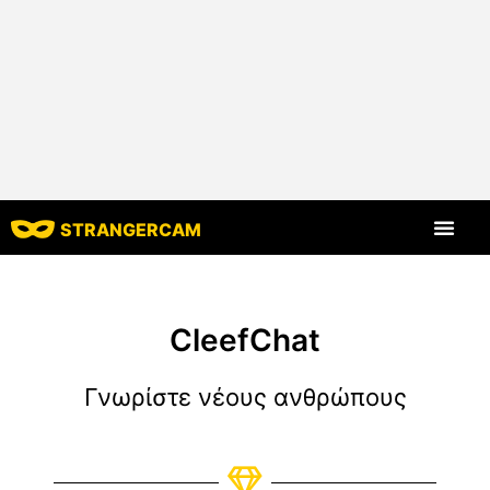
STRANGERCAM
Όλες οι κριτικές
Όλα τα χαρακ
CleefChat
Γνωρίστε νέους ανθρώπους