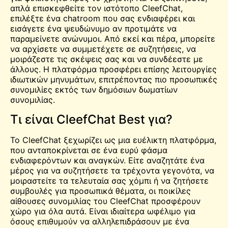
απλά επισκεφθείτε τον ιστότοπο CleefChat,
επιλέξτε ένα chatroom που σας ενδιαφέρει και
εισάγετε ένα ψευδώνυμο αν προτιμάτε να
παραμείνετε ανώνυμοι. Από εκεί και πέρα, μπορείτε
να αρχίσετε να συμμετέχετε σε συζητήσεις, να
μοιράζεστε τις σκέψεις σας και να συνδέεστε με
άλλους. Η πλατφόρμα προσφέρει επίσης λειτουργίες
ιδιωτικών μηνυμάτων, επιτρέποντας πιο προσωπικές
συνομιλίες εκτός των δημόσιων δωματίων
συνομιλίας.
Τι είναι CleefChat Best για?
Το CleefChat ξεχωρίζει ως μια ευέλικτη πλατφόρμα,
που ανταποκρίνεται σε ένα ευρύ φάσμα
ενδιαφερόντων και αναγκών. Είτε αναζητάτε ένα
μέρος για να συζητήσετε τα τρέχοντα γεγονότα, να
μοιραστείτε τα τελευταία σας χόμπι ή να ζητήσετε
συμβουλές για προσωπικά θέματα, οι ποικίλες
αίθουσες συνομιλίας του CleefChat προσφέρουν
χώρο για όλα αυτά. Είναι ιδιαίτερα ωφέλιμο για
όσους επιθυμούν να αλληλεπιδράσουν με ένα