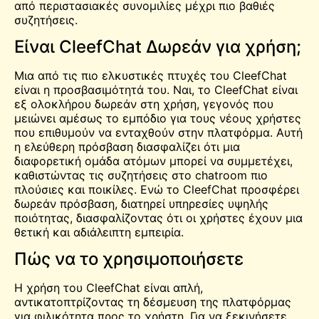
από περιστασιακές συνομιλίες μέχρι πιο βαθιές
συζητήσεις.
Είναι CleefChat Δωρεάν για χρήση;
Μια από τις πιο ελκυστικές πτυχές του CleefChat
είναι η προσβασιμότητά του. Ναι, το CleefChat είναι
εξ ολοκλήρου
δωρεάν
στη χρήση, γεγονός που
μειώνει αμέσως το εμπόδιο για τους νέους χρήστες
που επιθυμούν να ενταχθούν στην πλατφόρμα. Αυτή
η ελεύθερη πρόσβαση διασφαλίζει ότι μια
διαφορετική ομάδα ατόμων μπορεί να συμμετέχει,
καθιστώντας τις συζητήσεις στο chatroom πιο
πλούσιες και ποικίλες. Ενώ το CleefChat προσφέρει
δωρεάν πρόσβαση, διατηρεί υπηρεσίες υψηλής
ποιότητας, διασφαλίζοντας ότι οι χρήστες έχουν μια
θετική και αδιάλειπτη εμπειρία.
Πώς να το χρησιμοποιήσετε
Η χρήση του CleefChat είναι απλή,
αντικατοπτρίζοντας τη δέσμευση της πλατφόρμας
για φιλικότητα προς το χρήστη. Για να ξεκινήσετε,