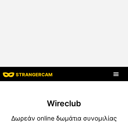
STRANGERCAM
Όλες οι κριτικές
Όλα τα χαρακ
Wireclub
Δωρεάν online δωμάτια συνομιλίας