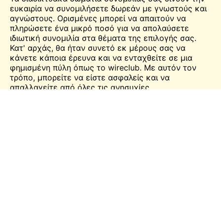
ευκαιρία να συνομιλήσετε δωρεάν με γνωστούς και
αγνώστους. Ορισμένες μπορεί να απαιτούν να
πληρώσετε ένα μικρό ποσό για να απολαύσετε
ιδιωτική συνομιλία στα θέματα της επιλογής σας.
Κατ' αρχάς, θα ήταν συνετό εκ μέρους σας να
κάνετε κάποια έρευνα και να ενταχθείτε σε μια
φημισμένη πύλη όπως το wireclub. Με αυτόν τον
τρόπο, μπορείτε να είστε ασφαλείς και να
απαλλαγείτε από όλες τις ανησυχίες.
Δωρεάν ζωντανή συνομιλία
Δωρεάν
live
συνομιλία; Μόνο το Wireclub μπορεί να
το κάνει αυτό!
Ναι, καλά διαβάσατε! Δωρεάν ζωντανή συνομιλία με
ανθρώπους σε όλο τον κόσμο. Δεν χρειάζεται να
ανησυχείτε για το υπόλοιπο του λογαριασμού σας.
Το μόνο που χρειάζεται να ανησυχείτε είναι να
βρείτε το κατάλληλο άτομο για να μιλήσετε!
Κάθε διαδικτυακή πλατφόρμα συνομιλίας προσφέρει
κάτι μοναδικό, και το μοναδικό πράγμα που