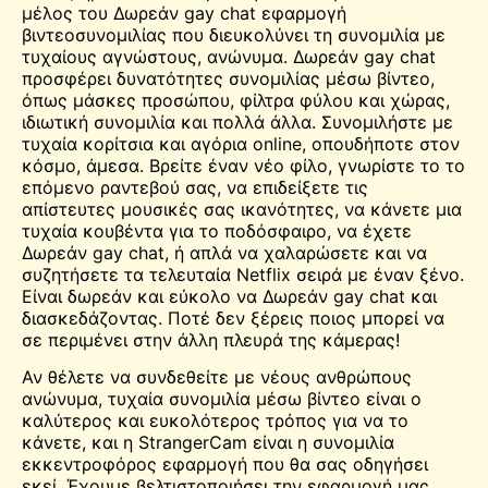
μέλος του Δωρεάν gay chat εφαρμογή
βιντεοσυνομιλίας που διευκολύνει τη συνομιλία με
τυχαίους αγνώστους, ανώνυμα. Δωρεάν gay chat
προσφέρει δυνατότητες συνομιλίας μέσω βίντεο,
όπως μάσκες προσώπου, φίλτρα φύλου και χώρας,
ιδιωτική συνομιλία και πολλά άλλα. Συνομιλήστε με
τυχαία κορίτσια και αγόρια online, οπουδήποτε στον
κόσμο, άμεσα. Βρείτε έναν νέο φίλο,
γνωρίστε το
το
επόμενο ραντεβού σας, να επιδείξετε τις
απίστευτες μουσικές σας ικανότητες, να κάνετε μια
τυχαία κουβέντα για το ποδόσφαιρο, να έχετε
Δωρεάν gay chat, ή απλά να χαλαρώσετε και να
συζητήσετε τα τελευταία
Netflix
σειρά με έναν ξένο.
Είναι δωρεάν και εύκολο να Δωρεάν gay chat και
διασκεδάζοντας. Ποτέ δεν ξέρεις ποιος μπορεί να
σε περιμένει στην άλλη πλευρά της κάμερας!
Αν θέλετε να συνδεθείτε με νέους ανθρώπους
ανώνυμα,
τυχαία συνομιλία μέσω βίντεο
είναι ο
καλύτερος και ευκολότερος τρόπος για να το
κάνετε, και η StrangerCam είναι η συνομιλία
εκκεντροφόρος
εφαρμογή που θα σας οδηγήσει
εκεί. Έχουμε βελτιστοποιήσει την εφαρμογή μας