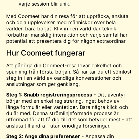
varje session blir unik.
Med Coomeet har din resa för att upptäcka, ansluta
och dela upplevelser med människor över hela
världen bara börjat. Kliv in i en värld där teknik
förbättrar mänsklig interaktion och varje samtal har
potential att presentera dig för någon extraordinär.
Hur Coomeet fungerar
Att påbörja din Coomeet-resa lovar enkelhet och
spänning från första början. Så här tar du ett sömlöst
steg in i en värld av oändliga konversationer och
anslutningar som ger genklang.
Steg 1: Snabb registreringsprocess
- Ditt äventyr
börjar med en enkel registrering. Inget behov av
långa formulär eller väntetider. Bara några klick och
du är med. Denna strömlinjeformade process är
utformad för att få dig till det som betyder mest - att
ansluta till andra - utan onödiga förseningar.
Steg 2: Ange dina preferenser
- Anpassa din