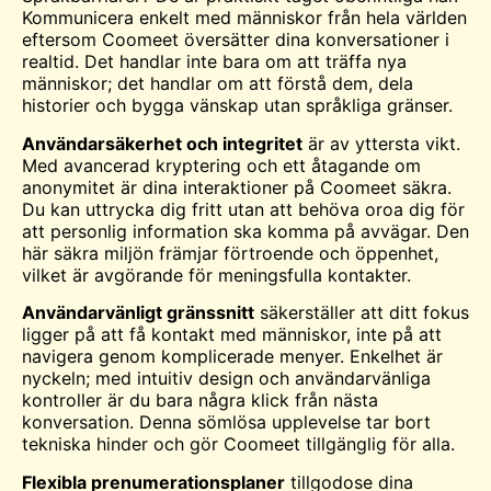
Kommunicera enkelt med människor från hela världen
eftersom Coomeet översätter dina konversationer i
realtid. Det handlar inte bara om att träffa nya
människor; det handlar om att förstå dem, dela
historier och bygga vänskap utan språkliga gränser.
Användarsäkerhet och integritet
är av yttersta vikt.
Med avancerad kryptering och ett åtagande om
anonymitet är dina interaktioner på Coomeet säkra.
Du kan uttrycka dig fritt utan att behöva oroa dig för
att personlig information ska komma på avvägar. Den
här säkra miljön främjar förtroende och öppenhet,
vilket är avgörande för meningsfulla kontakter.
Användarvänligt gränssnitt
säkerställer att ditt fokus
ligger på att få kontakt med människor, inte på att
navigera genom komplicerade menyer. Enkelhet är
nyckeln; med intuitiv design och användarvänliga
kontroller är du bara några klick från nästa
konversation. Denna sömlösa upplevelse tar bort
tekniska hinder och gör Coomeet tillgänglig för alla.
Flexibla prenumerationsplaner
tillgodose dina