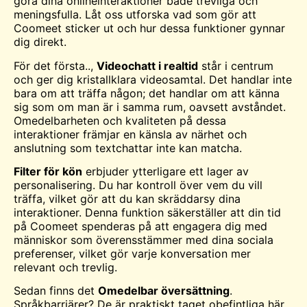
göra dina onlineinteraktioner både trevliga och
meningsfulla. Låt oss utforska vad som gör att
Coomeet sticker ut och hur dessa funktioner gynnar
dig direkt.
För det första..,
Videochatt i realtid
står i centrum
och ger dig kristallklara videosamtal. Det handlar inte
bara om att träffa någon; det handlar om att känna
sig som om man är i samma rum, oavsett avståndet.
Omedelbarheten och kvaliteten på dessa
interaktioner främjar en känsla av närhet och
anslutning som textchattar inte kan matcha.
Filter för kön
erbjuder ytterligare ett lager av
personalisering. Du har kontroll över vem du vill
träffa, vilket gör att du kan skräddarsy dina
interaktioner. Denna funktion säkerställer att din tid
på Coomeet spenderas på att engagera dig med
människor som överensstämmer med dina sociala
preferenser, vilket gör varje konversation mer
relevant och trevlig.
Sedan finns det
Omedelbar översättning
.
Språkbarriärer? De är praktiskt taget obefintliga här.