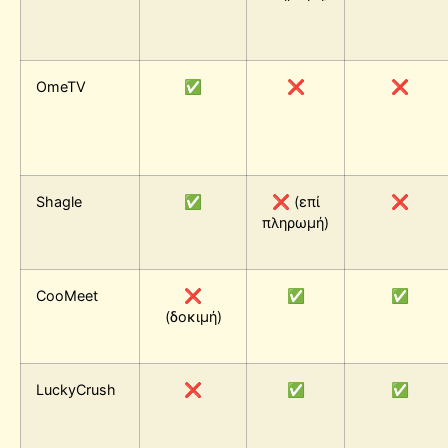
OmeTV
✅
❌
❌
Shagle
✅
❌ (επί
❌
πληρωμή)
CooMeet
❌
✅
✅
(δοκιμή)
LuckyCrush
❌
✅
✅