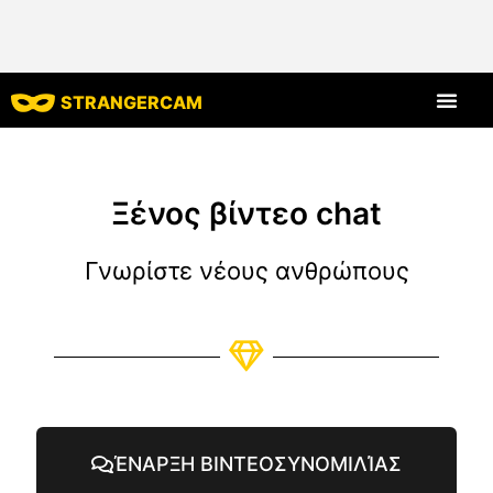
STRANGERCAM
Όλες οι κριτικές
Όλα τα χαρακ
Ξένος βίντεο chat
Γνωρίστε νέους ανθρώπους
ΈΝΑΡΞΗ ΒΙΝΤΕΟΣΥΝΟΜΙΛΊΑΣ