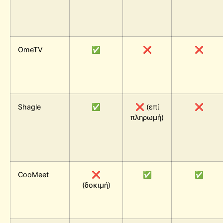
OmeTV
✅
❌
❌
Shagle
✅
❌ (επί
❌
πληρωμή)
CooMeet
❌
✅
✅
(δοκιμή)